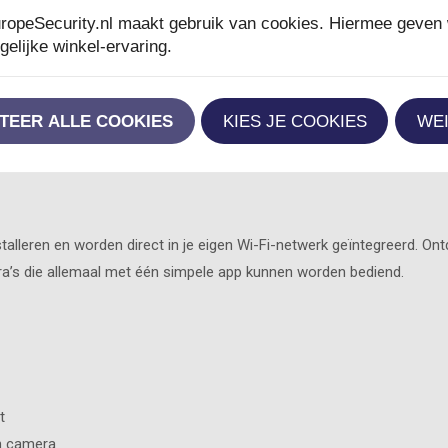
 Hiermee bepaal je wat wel en niet in de detectiezone zit.
ropeSecurity.nl maakt gebruik van cookies. Hiermee geven 
elijke winkel-ervaring.
een luidspreker. Deze intercomfunctie van de buitencamera geeft j
TEER ALLE COOKIES
KIES JE COOKIES
WE
 diegene, omdat het bijvoorbeeld een indringer is dan kan je een ala
stalleren en worden direct in je eigen Wi-Fi-netwerk geïntegreerd. O
a’s die allemaal met één simpele app kunnen worden bediend.
t
n camera