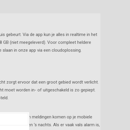
 gebeurt. Via de app kun je alles in realtime in het
8 GB (niet meegeleverd). Voor compleet heldere
e slaan in onze app via een cloudoplossing.
t zorgt ervoor dat een groot gebied wordt verlicht.
ht moet worden in- of uitgeschakeld is zo gepiept.
teld.
ns zal er dan een meldingen komen op je mobiele
uis is of alleen ’s nachts. Als er vaak vals alarm is,