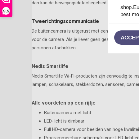
dan kan de bewegingsdetectiegebied worden ingesteld.
shop.Eu
9,5
best mog
Tweerichtingscommunicatie
De buitencamera is uitgerust met een microfoon en 
ACCEP
voor de camera. Als je liever geen gesprek voert met
personen afschrikken.
Nedis Smartlife
Nedis Smartlife Wi-Fi-producten zijn eenvoudig te in
lampen, schakelaars, stekkerdozen, sensoren, camer
Alle voordelen op een rijtje
Buitencamera met licht
LED-licht is dimbaar
Full HD-camera voor beelden van hoge kwalitei
Programmeerbare scherma’s voor LED-licht e