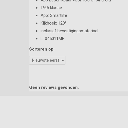
App beschikbaar voor: iOS of Android
IP65 klasse
App: Smartlife
Kijkhoek: 120°
inclusief bevestigingsmateriaal
L: 045011ME
Sorteren op:
Geen reviews gevonden.