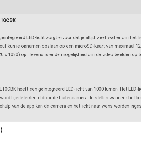
L10CBK
egreerd LED-licht zorgt ervoor dat je altijd weet wat er om het huis
leuf kun je opnamen opslaan op een microSD-kaart van maximaal 12
0 x 1080) op. Tevens is er de mogelijkheid om de video beelden op t
0CBK heeft een geïntegreerd LED-licht van 1000 lumen. Het LED-lich
wordt gedetecteerd door de buitencamera. In stellen wanneer het lic
behulp van de app kan de camera en het licht naar wens worden inges
wilt kan je een automatische opname starten bij beweging, vervolge
)
Smartlife app. Stel bijvoorbeeld in dat hij opneemt wanneer niemand th