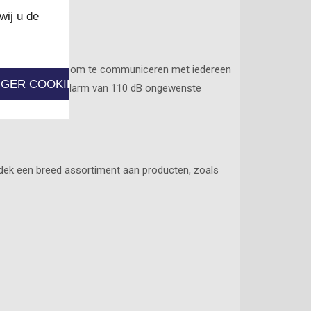
wij u de
e de mogelijkheid om te communiceren met iedereen
IGER COOKIES
rm instellen. Dit alarm van 110 dB ongewenste
ntdek een breed assortiment aan producten, zoals