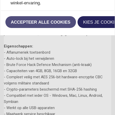
winkel-ervaring.
and Technology.
Tevens werken er veel mensen van justitie, politie, defensie,
advocaten, etc er mee.
ACCEPTEER ALLE COOKIES
KIES JE COOK
Handig om te weten is: dat je 10 keer de kans krijgt om een
pincode in te voeren, voordat alle gegevens verwijderd worden!
Eigenschappen:
- Aflanumeriek toetsenbord
- Auto-lock bij het verwijderen
- Brute Force Hack Defence Mechanism (anti-kraak)
- Capaciteiten van 4GB, 8GB, 16GB en 32GB
- Compleet veilig met AES 256-bit hardware-encryptie CBC
volgens militaire standaard
- Crypto-parameters beschermd met SHA-256 hashing
- Compatibel met ieder OS - Windows, Mac, Linux, Android,
Symbian
- Werkt op alle USB-apparaten
- Maatwerk service beschikaar