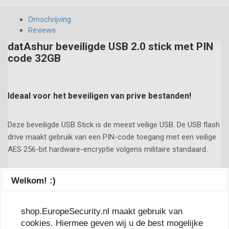
Omschrijving
Reviews
datAshur beveiligde USB 2.0 stick met PIN
code 32GB
Ideaal voor het beveiligen van prive bestanden!
Deze beveiligde USB Stick is de meest veilige USB. De USB flash
drive maakt gebruik van een PIN-code toegang met een veilige
AES 256-bit hardware-encryptie volgens militaire standaard.
De beveiligde USB is voorzien van een oplaadbare batterij
Welkom! :)
waarmee je de 7 tot 15 cijferige pincode in kan voeren voordat
de USB kan worden aangesloten. De USB voldoet aan de
strenge eisen van het Cryptographic Module Validation
shop.EuropeSecurity.nl maakt gebruik van
Program van het Amerikaanse National Institute of Standards
cookies. Hiermee geven wij u de best mogelijke